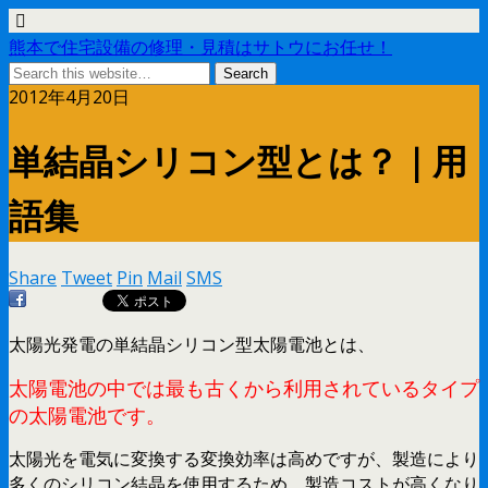
熊本で住宅設備の修理・見積はサトウにお任せ！
2012年4月20日
単結晶シリコン型とは？｜用
語集
Share
Tweet
Pin
Mail
SMS
太陽光発電の単結晶シリコン型太陽電池とは、
太陽電池の中では最も古くから利用されているタイプ
の太陽電池です。
太陽光を電気に変換する変換効率は高めですが、製造により
多くのシリコン結晶を使用するため、製造コストが高くなり