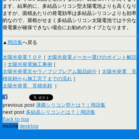
ます。結果的に、多結晶シリコン型太陽電池よりも高くなり
ますが、面積あたりの発電効率は多結晶シリコンよりも効率
的なので、屋根がせまく多結晶シリコン太陽電池では十分な
発電量が確保できない場合にお勧めのタイプとなります。
▲
用語集
へ戻る
太陽光発電ＴＯＰ
｜
太陽光発電メーカー選びのポイント解説
｜
太陽光発電施工事例
｜
太陽光発電京セラ／フジプレアム製品紹介
｜
太陽光発電 見
積依頼から施工完了までの流れ
｜
太陽光発電 見積依頼
｜
previous post
薄膜シリコン型とは？｜用語集
next post
多結晶シリコンとは？｜用語集
Back to top
mobile
desktop