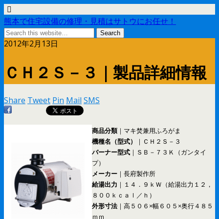
熊本で住宅設備の修理・見積はサトウにお任せ！
2012年2月13日
ＣＨ２Ｓ－３｜製品詳細情報
Share
Tweet
Pin
Mail
SMS
商品分類
｜マキ焚兼用ふろがま
機種名（型式）
｜ＣＨ２Ｓ－３
バーナー型式
｜ＳＢ－７３Ｋ（ガンタイ
プ）
メーカー
｜長府製作所
給湯出力
｜１４．９ｋＷ（給湯出力１２，
８００ｋｃａｌ／ｈ）
外形寸法
｜高５０６×幅６０５×奥行４８５
ｍｍ