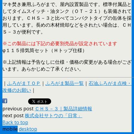
マキ焚き兼用ふろがまで、屋内設置製品です。標準付属品と
してタイムスイッチ・油タンク（ＯＴ－２１）も装備されて
おります。ＣＨＳ－３と比べてコンパクトタイプの缶体を採
用しています。長めの木材焼却などをされたい場合は、ＣＨ
Ｓ－３が便利です。
※この製品には下記の必要別売品が設定されています
φ１１５排気筒セット（Ｈトップ仕様）
※上記情報は予告なしに仕様・価格の変更がある場合がござ
います。あらかじめご了承ください。
｜
ふろがまＴＯＰ
｜
ふろがま製品一覧
｜
石油ふろがま点検・
改修のお願い
｜
previous post
ＣＨＳ－３｜製品詳細情報
next post
株式会社サトウの「日常」
Back to top
mobile
desktop