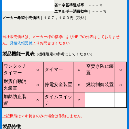
省エネ基準達成率
｜－－－％
エネルギー消費効率
｜－－－％
メーカー希望小売価格
｜１０７，１００円（税込）
当社販売価格は、メーカー様の指導によりHPでの公表はしておりませ
ん。
見積依頼受付
よりお問合せください
製品機能一覧表
（機種選定の参考にしてください）
ワンタッチ
空焚き防止装
タイマー
○
○
○
タイマー
置
耐震自動消
停電安全装置
燃焼制御装置
○
○
○
火装置
加熱防止装
タイムスイッ
○
○
置
チ
上記機能はマキ焚きのみの場合は作動しません。
製品特徴