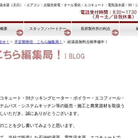
温水器（天日）・エアコン・太陽光発電・オール電化・エコキュート・電気温水器・IH・
概要
スタッフ／パートナー
長府製作所の利点
任せ！
>
不定期発信 こちら編集局！
> 給湯器無料点検準備中！
コキュート・IHクッキングヒーター・ボイラー・エコフィール・
テムバス・システムキッチン等の販売・施工と農業資材を取扱う
しいただき、誠にありがとうございます。
のことを少し書いてみようと思います。
て、当社で販売した石油給湯器、電気温水器、エコキュートで、