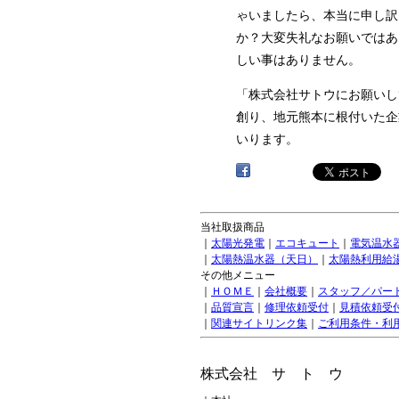
ゃいましたら、本当に申し訳
か？大変失礼なお願いではあ
しい事はありません。
「株式会社サトウにお願いし
創り、地元熊本に根付いた企
いります。
当社取扱商品
｜
太陽光発電
｜
エコキュート
｜
電気温水
｜
太陽熱温水器（天日）
｜
太陽熱利用給
その他メニュー
｜
ＨＯＭＥ
｜
会社概要
｜
スタッフ／パー
｜
品質宣言
｜
修理依頼受付
｜
見積依頼受
｜
関連サイトリンク集
｜
ご利用条件・利
株式会社 サ ト ウ