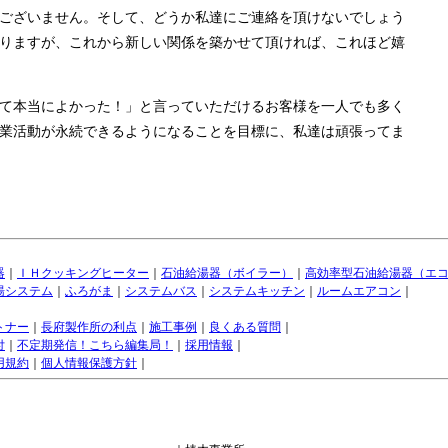
ございません。そして、どうか私達にご連絡を頂けないでしょう
りますが、これから新しい関係を築かせて頂ければ、これほど嬉
て本当によかった！」と言っていただけるお客様を一人でも多く
業活動が永続できるようになることを目標に、私達は頑張ってま
器
｜
ＩＨクッキングヒーター
｜
石油給湯器（ボイラー）
｜
高効率型石油給湯器（エ
湯システム
｜
ふろがま
｜
システムバス
｜
システムキッチン
｜
ルームエアコン
｜
トナー
｜
長府製作所の利点
｜
施工事例
｜
良くある質問
｜
付
｜
不定期発信！こちら編集局！
｜
採用情報
｜
用規約
｜
個人情報保護方針
｜